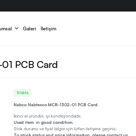
umsal
Galeri
İletişim
-01 PCB Card
Stokta
Nabco Nabtesco MCB-1302-01 PCB Card
İkinci el üründür, iyi kondisyondadır.
Used item, in good condition.
Stok durumu ve fiyat bilgisi için lütfen iletişime geçiniz.
To stock status and price information, please contact us.