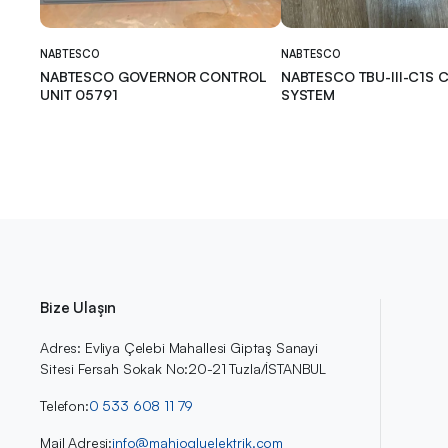
NABTESCO
NABTESCO
NABTESCO GOVERNOR CONTROL
NABTESCO TBU-III-C1S
UNIT 05791
SYSTEM
Bize Ulaşın
Adres: Evliya Çelebi Mahallesi Giptaş Sanayi
Sitesi Fersah Sokak No:20-21 Tuzla/İSTANBUL
Telefon:
0 533 608 11 79
Mail Adresi:
info@mahiogluelektrik.com