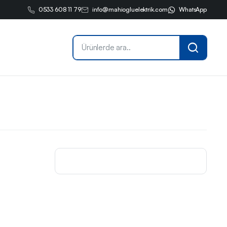
0533 608 11 79
info@mahiogluelektrik.com
WhatsApp