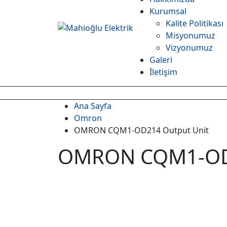
Kurumsal
Kalite Politikası
Misyonumuz
Vizyonumuz
Galeri
İletişim
Ana Sayfa
Omron
OMRON CQM1-OD214 Output Unit
OMRON CQM1-OD2