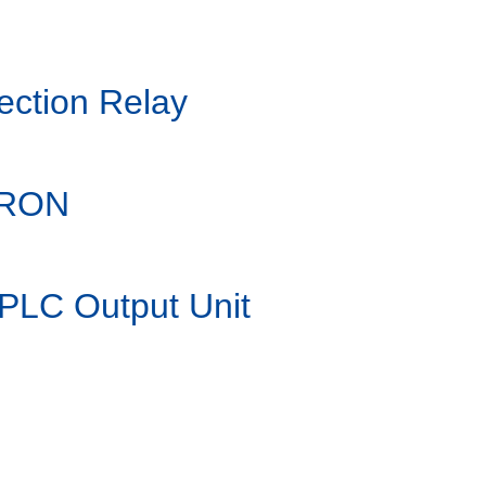
ction Relay
MRON
LC Output Unit