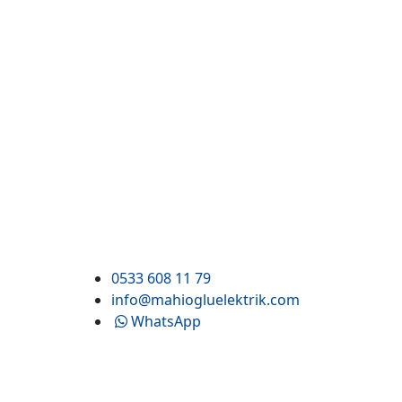
0533 608 11 79
info@mahiogluelektrik.com
WhatsApp