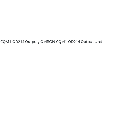
,
CQM1-OD214 Output
OMRON CQM1-OD214 Output Unit