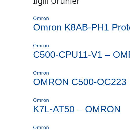
İlgili Ürünler
Omron
Omron K8AB-PH1 Prote
Omron
C500-CPU11-V1 – O
Omron
OMRON C500-OC223 P
Omron
K7L-AT50 – OMRON
Omron