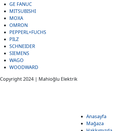
GE FANUC
MITSUBISHI
MOXA
OMRON
PEPPERL+FUCHS
PILZ
SCHNEIDER
SIEMENS
WAGO
WOODWARD
Copyright 2024 | Mahioğlu Elektrik
Anasayfa
Mağaza
Hakkımızda