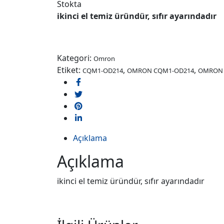
Stokta
ikinci el temiz üründür, sıfır ayarındadır
Order on WhatsApp
Kategori:
Omron
Etiket:
,
,
CQM1-OD214
OMRON CQM1-OD214
OMRON 
Açıklama
Açıklama
ikinci el temiz üründür, sıfır ayarındadır