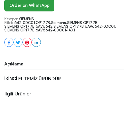
Order on WhatsApp
Kategori:
SIEMENS
Etiket:
642-0DC01
,
OP177B
,
Siemens
,
SIEMENS OP177B
,
SIEMENS OP177B 6AV6642
,
SIEMENS OP177B 6AV6642-0DC01
,
SIEMENS OP177B 6AV6642-0DC01-1AX1
Açıklama
İKİNCİ EL TEMİZ ÜRÜNDÜR
İlgili Ürünler