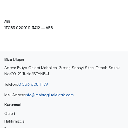
ABB
1TGB3 02001 R 3412 – ABB
Bize Ulaşın
Adres: Evliya Çelebi Mahallesi Giptaş Sanayi Sitesi Fersah Sokak
No:20-21 Tuzla/İSTANBUL
Telefon:
0 533 608 11 79
Mail Adresi:
info@mahiogluelektrik.com
Kurumsal
Galeri
Hakkımızda