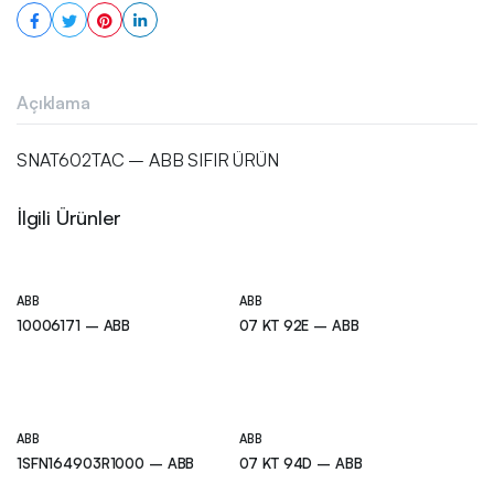
Açıklama
SNAT602TAC – ABB SIFIR ÜRÜN
İlgili Ürünler
ABB
ABB
10006171 – ABB
07 KT 92E – ABB
ABB
ABB
1SFN164903R1000 – ABB
07 KT 94D – ABB