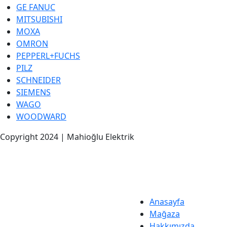
GE FANUC
MITSUBISHI
MOXA
OMRON
PEPPERL+FUCHS
PILZ
SCHNEIDER
SIEMENS
WAGO
WOODWARD
Copyright 2024 | Mahioğlu Elektrik
Anasayfa
Mağaza
Hakkımızda