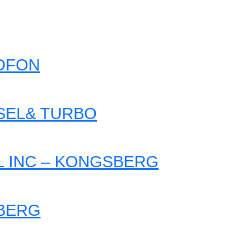
TOFON
ESEL& TURBO
L INC – KONGSBERG
SBERG