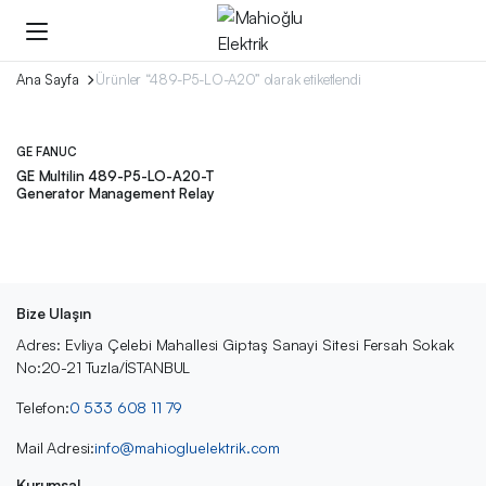
Ana Sayfa
Ürünler “489-P5-LO-A20” olarak etiketlendi
GE FANUC
GE Multilin 489-P5-LO-A20-T
Generator Management Relay
Bize Ulaşın
Adres: Evliya Çelebi Mahallesi Giptaş Sanayi Sitesi Fersah Sokak
No:20-21 Tuzla/İSTANBUL
Telefon:
0 533 608 11 79
Mail Adresi:
info@mahiogluelektrik.com
Kurumsal