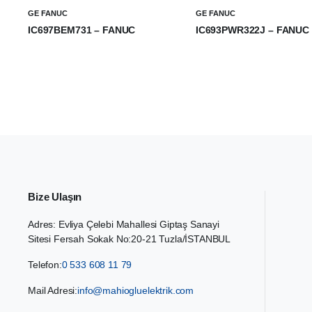
GE FANUC
GE FANUC
IC697BEM731 – FANUC
IC693PWR322J – FANUC
₺
0,00
₺
0,00
Bize Ulaşın
Adres: Evliya Çelebi Mahallesi Giptaş Sanayi
Sitesi Fersah Sokak No:20-21 Tuzla/İSTANBUL
Telefon:
0 533 608 11 79
Mail Adresi:
info@mahiogluelektrik.com