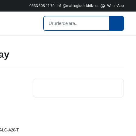
0533 608 11 79
info@mahiogluelektrik.com
WhatsApp
ay
P5-LO-A20-T