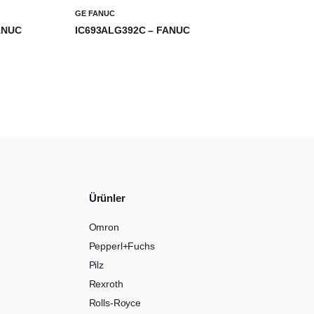
GE FANUC
ANUC
IC693ALG392C – FANUC
₺
0,00
Ürünler
Omron
Pepperl+Fuchs
Pilz
Rexroth
Rolls-Royce