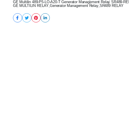
GE Multilin 489-P5-LO-A20-T Generator Management Relay SR489-R
GE MULTILIN RELAY
,
Generator Management Relay
,
SR489 RELAY