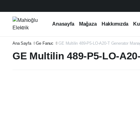
Anasayfa
Mağaza
Hakkımızda
Ku
Ana Sayfa
Ge Fanuc
GE Multilin 489-P5-LO-A20-T Generator Man
GE Multilin 489-P5-LO-A2