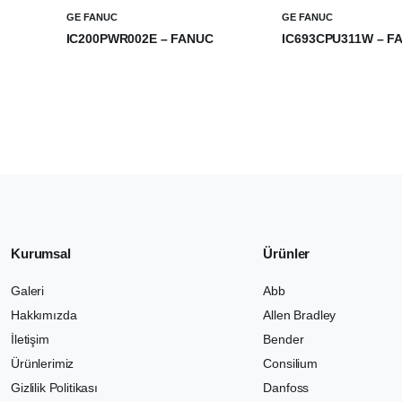
GE FANUC
GE FANUC
IC200PWR002E – FANUC
IC693CPU311W – F
₺
0,00
₺
0,00
Kurumsal
Ürünler
Galeri
Abb
Hakkımızda
Allen Bradley
İletişim
Bender
Ürünlerimiz
Consilium
Gizlilik Politikası
Danfoss