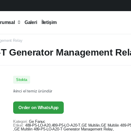
rumsal
Galeri
İletişim
agement Relay
0-T Generator Management Rel
Stokta
ikinci el temiz üründür
Order on WhatsApp
Kategori:
Ge Fanuc
Etiket:
489-P5-LO-A20
,
489-P5-LO-A20-T
,
GE Multilin
,
GE Multilin 489-
,
GE Multilin 489-P5-LO-A20-T Generator Management Relay
,