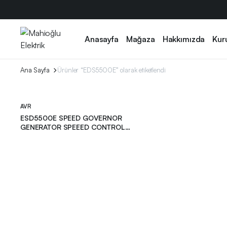
Anasayfa
Mağaza
Hakkımızda
Kur
Ana Sayfa
Ürünler “EDS5500E” olarak etiketlendi
AVR
ESD5500E SPEED GOVERNOR
GENERATOR SPEEED CONTROL
UNIT