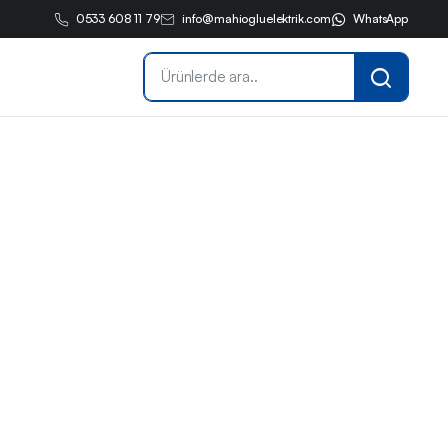
0533 608 11 79
info@mahiogluelektrik.com
WhatsApp