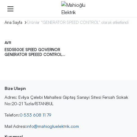
Ana Sayfa
Ürünler “GENERATOR SPEED CONTROL” olarak etiketlendi
AVR
ESD5500E SPEED GOVERNOR
GENERATOR SPEEED CONTROL
UNIT
Bize Ulaşın
Adres: Evliya Çelebi Mahallesi Giptaş Sanayi Sitesi Fersah Sokak
No:20-21 Tuzla/İSTANBUL
Telefon:
0 533 608 11 79
Mail Adresi:
info@mahiogluelektrik.com
Kurumsal