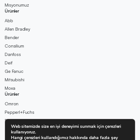
Misyonumuz
Ürünler
Abb
Allen Bradley
Bender
Consilium
Danfoss
Deif
Ge Fanuc
Mitsubishi
Moxa
Ürünler
Omron
Pepperl+Fuchs
Pilz
Web sitemizde size en iyi deneyimi sunmak için çerezleri
Rexroth
kullanıyoruz.
Rolls-Royce
Hangi çerezleri kullandığımız hakkında daha fazla şey