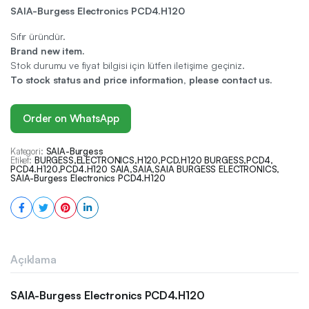
SAIA-Burgess Electronics PCD4.H120
Sıfır üründür.
Brand new item.
Stok durumu ve fiyat bilgisi için lütfen iletişime geçiniz.
To stock status and price information, please contact us.
Order on WhatsApp
Kategori:
SAIA-Burgess
Etiket:
BURGESS
,
ELECTRONICS
,
H120
,
PCD.H120 BURGESS
,
PCD4
,
PCD4.H120
,
PCD4.H120 SAIA
,
SAIA
,
SAIA BURGESS ELECTRONICS
,
SAIA-Burgess Electronics PCD4.H120
Açıklama
SAIA-Burgess Electronics PCD4.H120