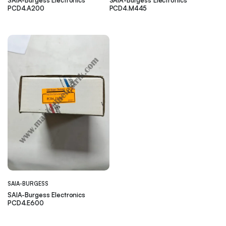
PCD4.A200
PCD4.M445
SAIA-BURGESS
SAIA-Burgess Electronics
PCD4.E600