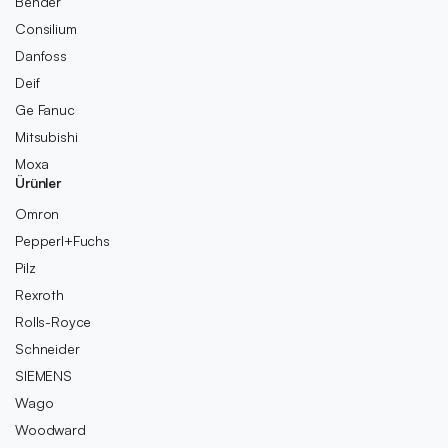
Bender
Consilium
Danfoss
Deif
Ge Fanuc
Mitsubishi
Moxa
Ürünler
Omron
Pepperl+Fuchs
Pilz
Rexroth
Rolls-Royce
Schneider
SIEMENS
Wago
Woodward