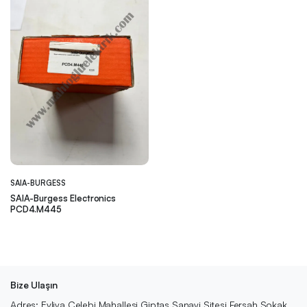
SAIA-BURGESS
SAIA-Burgess Electronics
PCD4.M445
Bize Ulaşın
Adres: Evliya Çelebi Mahallesi Giptaş Sanayi Sitesi Fersah Sokak