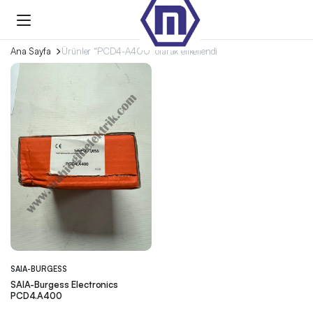
Ana Sayfa
Ürünler “PCD4-A400” olarak etiketlendi
SAIA-BURGESS
SAIA-Burgess Electronics
PCD4.A400