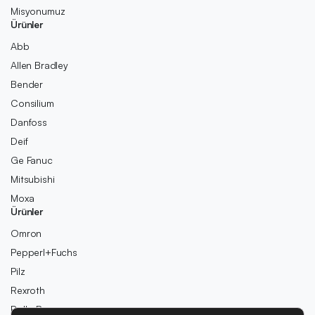
Misyonumuz
Ürünler
Abb
Allen Bradley
Bender
Consilium
Danfoss
Deif
Ge Fanuc
Mitsubishi
Moxa
Ürünler
Omron
Pepperl+Fuchs
Pilz
Rexroth
Rolls-Royce