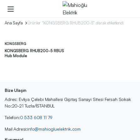
Ana Sayfa
Ürünler “KONGSBERG RHUB200-5” olarak etiketlendi
KONGSBERG
KONGSBERG RHUB200-5 RBUS
Hub Module
Bize Ulaşın
Adres: Evliya Çelebi Mahallesi Giptaş Sanayi Sitesi Fersah Sokak
No:20-21 Tuzla/İSTANBUL
Telefon:
0 533 608 11 79
Mail Adresi:
info@mahiogluelektrik.com
Kurumsal