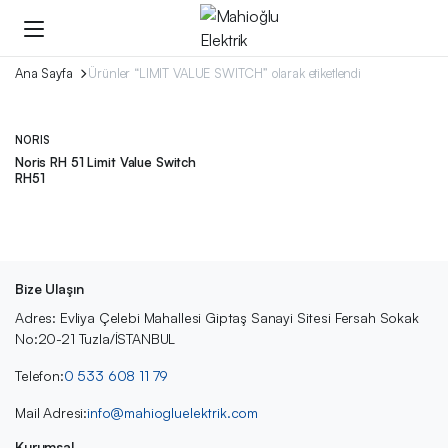
Ana Sayfa
Ürünler “LIMIT VALUE SWITCH” olarak etiketlendi
NORIS
Noris RH 51 Limit Value Switch
RH51
Bize Ulaşın
Adres: Evliya Çelebi Mahallesi Giptaş Sanayi Sitesi Fersah Sokak
No:20-21 Tuzla/İSTANBUL
Telefon:
0 533 608 11 79
Mail Adresi:
info@mahiogluelektrik.com
Kurumsal