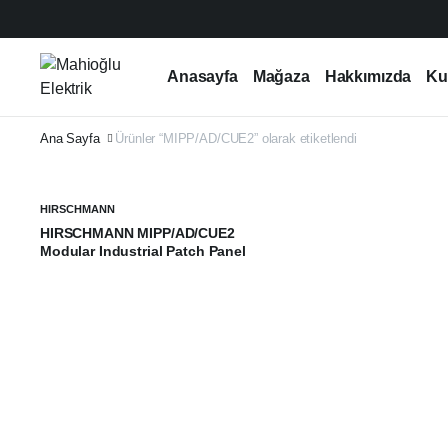
Anasayfa
Mağaza
Hakkımızda
Ku
Ana Sayfa
Ürünler “MIPP/AD/CUE2” olarak etiketlendi
HIRSCHMANN
HIRSCHMANN MIPP/AD/CUE2
Modular Industrial Patch Panel