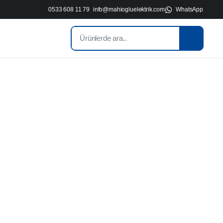
0533 608 11 79
info@mahiogluelektrik.com
WhatsApp