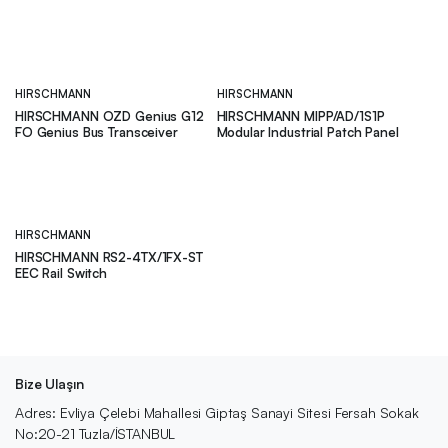
HIRSCHMANN
HIRSCHMANN
HIRSCHMANN OZD Genius G12
HIRSCHMANN MIPP/AD/1S1P
FO Genius Bus Transceiver
Modular Industrial Patch Panel
HIRSCHMANN
HIRSCHMANN RS2-4TX/1FX-ST
EEC Rail Switch
Bize Ulaşın
Adres: Evliya Çelebi Mahallesi Giptaş Sanayi Sitesi Fersah Sokak
No:20-21 Tuzla/İSTANBUL