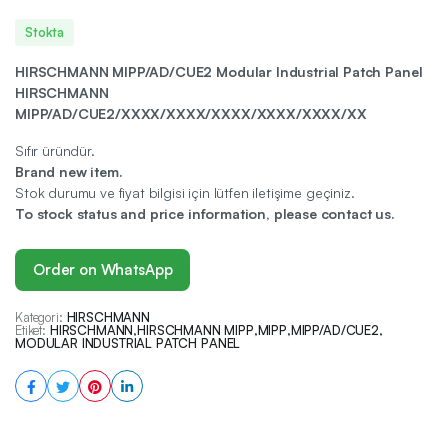
Stokta
HIRSCHMANN MIPP/AD/CUE2 Modular Industrial Patch Panel
HIRSCHMANN
MIPP/AD/CUE2/XXXX/XXXX/XXXX/XXXX/XXXX/XX
Sıfır üründür.
Brand new item.
Stok durumu ve fiyat bilgisi için lütfen iletişime geçiniz.
To stock status and price information, please contact us.
Order on WhatsApp
Kategori:
HIRSCHMANN
Etiket:
HIRSCHMANN
,
HIRSCHMANN MIPP
,
MIPP
,
MIPP/AD/CUE2
,
MODULAR INDUSTRIAL PATCH PANEL