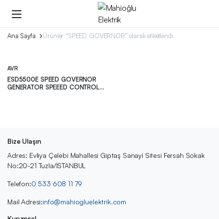
Ana Sayfa
Ürünler “SPEED GOVERNOR” olarak etiketlendi
AVR
ESD5500E SPEED GOVERNOR
GENERATOR SPEEED CONTROL
UNIT
Bize Ulaşın
Adres: Evliya Çelebi Mahallesi Giptaş Sanayi Sitesi Fersah Sokak
No:20-21 Tuzla/İSTANBUL
Telefon:
0 533 608 11 79
Mail Adresi:
info@mahiogluelektrik.com
Kurumsal