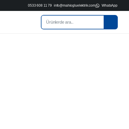
0533 608 11 79
info@mahiogluelektrik.com
WhatsApp