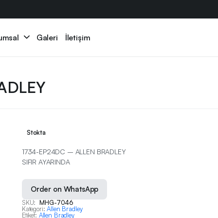
umsal
Galeri
İletişim
RADLEY
Stokta
1734-EP24DC – ALLEN BRADLEY
SIFIR AYARINDA
Order on WhatsApp
SKU:
MHG-7046
Kategori:
Allen Bradley
Etiket:
Allen Bradley