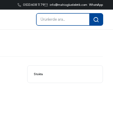
0533 608 11 79
info@mahiogluelektrik.com
WhatsApp
Stokta