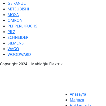
GE FANUC
MITSUBISHI
MOXA
OMRON
PEPPERL+FUCHS
PILZ
SCHNEIDER
SIEMENS
WAGO
WOODWARD
Copyright 2024 | Mahioğlu Elektrik
Anasayfa
Mağaza
Hakkımızda