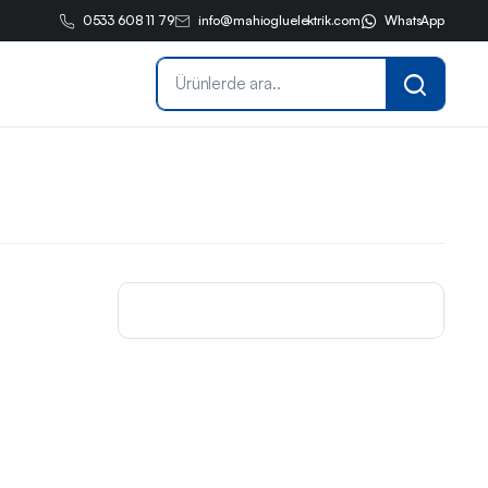
0533 608 11 79
info@mahiogluelektrik.com
WhatsApp