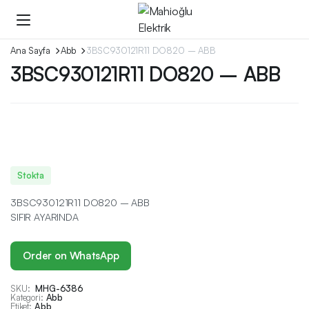
Ana Sayfa
Abb
3BSC930121R11 DO820 – ABB
3BSC930121R11 DO820 – ABB
Stokta
3BSC930121R11 DO820 – ABB
SIFIR AYARINDA
Order on WhatsApp
SKU:
MHG-6386
Kategori:
Abb
Etiket:
Abb