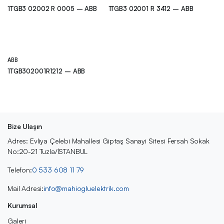
1TGB3 02002 R 0005 – ABB
1TGB3 02001 R 3412 – ABB
ABB
1TGB302001R1212 – ABB
Bize Ulaşın
Adres: Evliya Çelebi Mahallesi Giptaş Sanayi Sitesi Fersah Sokak
No:20-21 Tuzla/İSTANBUL
Telefon:
0 533 608 11 79
Mail Adresi:
info@mahiogluelektrik.com
Kurumsal
Galeri