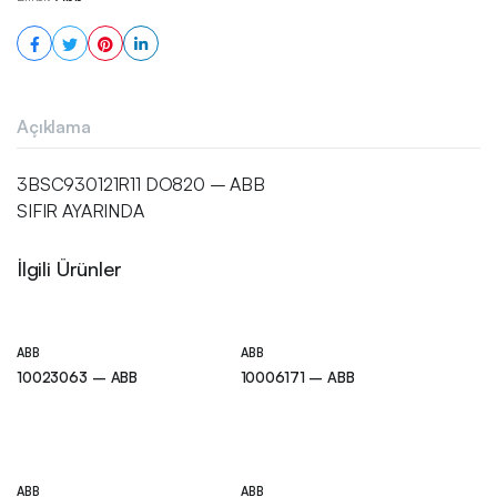
Açıklama
3BSC930121R11 DO820 – ABB
SIFIR AYARINDA
İlgili Ürünler
ABB
ABB
10023063 – ABB
10006171 – ABB
ABB
ABB