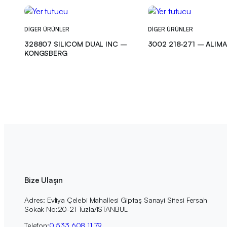
DIGER ÜRÜNLER
DIGER ÜRÜNLER
328807 SILICOM DUAL INC –
3002 218-271 – ALIM
KONGSBERG
Bize Ulaşın
Adres: Evliya Çelebi Mahallesi Giptaş Sanayi Sitesi Fersah
Sokak No:20-21 Tuzla/İSTANBUL
Telefon:
0 533 608 11 79