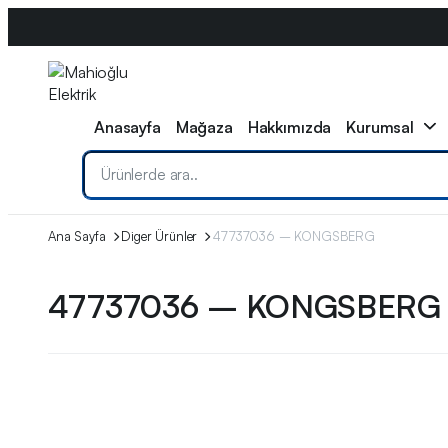
0533 608 11 79
info@mahiogluelektrik.com
WhatsApp
Anasayfa
Mağaza
Hakkımızda
Kurumsal
Ana Sayfa
Diger Ürünler
47737036 – KONGSBERG
47737036 – KONGSBERG