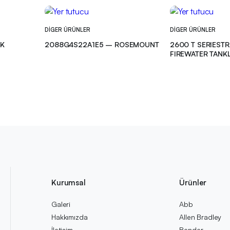
DIGER ÜRÜNLER
DIGER ÜRÜNLER
AK
2088G4S22A1E5 – ROSEMOUNT
2600 T SERIEST
FIREWATER TANK
Kurumsal
Ürünler
Galeri
Abb
Hakkımızda
Allen Bradley
İletişim
Bender