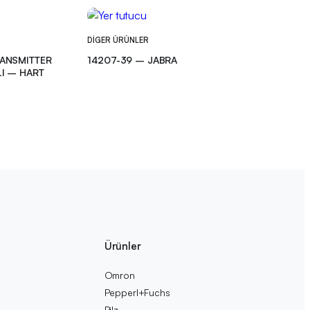
DIGER ÜRÜNLER
RANSMITTER
14207-39 – JABRA
LI – HART
Ürünler
Omron
Pepperl+Fuchs
Pilz