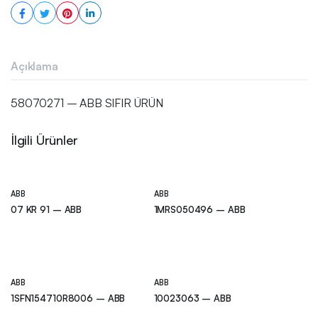
Açıklama
58070271 – ABB SIFIR ÜRÜN
İlgili Ürünler
ABB
ABB
07 KR 91 – ABB
1MRS050496 – ABB
ABB
ABB
1SFN154710R8006 – ABB
10023063 – ABB