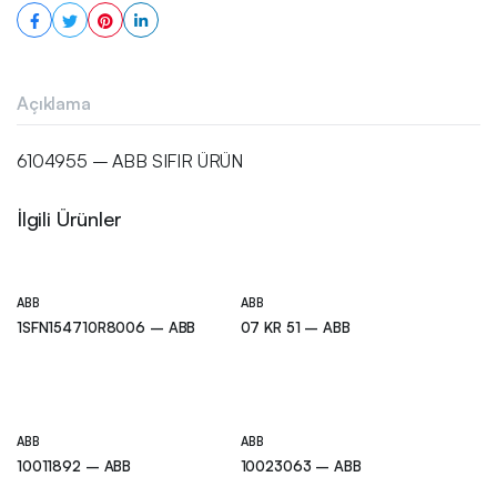
Açıklama
6104955 – ABB SIFIR ÜRÜN
İlgili Ürünler
ABB
ABB
1SFN154710R8006 – ABB
07 KR 51 – ABB
ABB
ABB
10011892 – ABB
10023063 – ABB