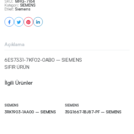
SKU:
MHG-7164
Kategori:
SIEMENS
Etiket:
Siemens
Açıklama
6ES7331-7KF02-0AB0 – SIEMENS
SIFIR ÜRÜN
İlgili Ürünler
SIEMENS
SIEMENS
3RK1903-1AA00 – SIEMENS
3SG1667-1BJ87-PF – SIEMENS