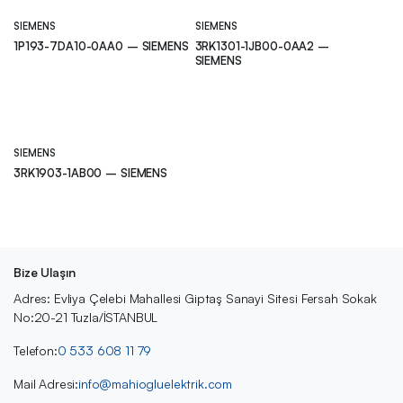
SIEMENS
SIEMENS
1P193-7DA10-0AA0 – SIEMENS
3RK1301-1JB00-0AA2 –
SIEMENS
SIEMENS
3RK1903-1AB00 – SIEMENS
Bize Ulaşın
Adres: Evliya Çelebi Mahallesi Giptaş Sanayi Sitesi Fersah Sokak
No:20-21 Tuzla/İSTANBUL
Telefon:
0 533 608 11 79
Mail Adresi:
info@mahiogluelektrik.com