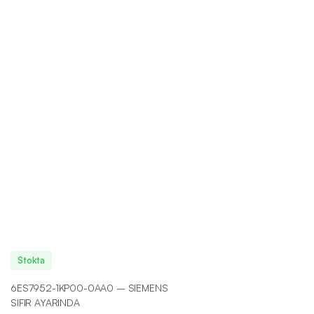
Stokta
6ES7952-1KP00-0AA0 – SIEMENS
SIFIR AYARINDA