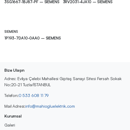
3SG1667-1BJ87-PF – SIEMENS
3RV2031-4JA10 – SIEMENS
SIEMENS
1P193-7DA10-0AA0 – SIEMENS
Bize Ulaşın
Adres: Evliya Çelebi Mahallesi Giptaş Sanayi Sitesi Fersah Sokak
No:20-21 Tuzla/İSTANBUL
Telefon:
0 533 608 11 79
Mail Adresi:
info@mahiogluelektrik.com
Kurumsal
Galeri