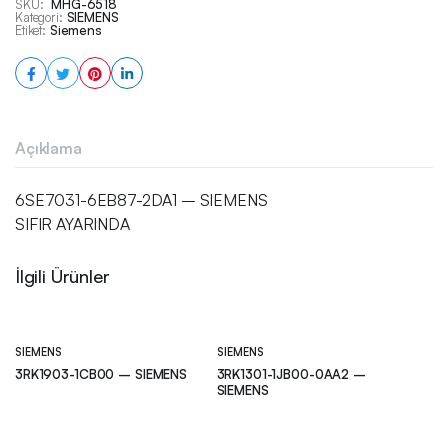
SKU:
MHG-6518
Kategori:
SIEMENS
Etiket:
Siemens
Açıklama
6SE7031-6EB87-2DA1 – SIEMENS
SIFIR AYARINDA
İlgili Ürünler
SIEMENS
SIEMENS
3RK1903-1CB00 – SIEMENS
3RK1301-1JB00-0AA2 –
SIEMENS