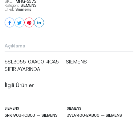
SKU:
MHG-5572
Kategori:
SIEMENS
Etiket:
Siemens
Açıklama
6SL3055-0AA00-4CA5 – SIEMENS
SIFIR AYARINDA
İlgili Ürünler
SIEMENS
SIEMENS
3RK1903-1CB00 – SIEMENS
3VL9400-2AB00 – SIEMENS