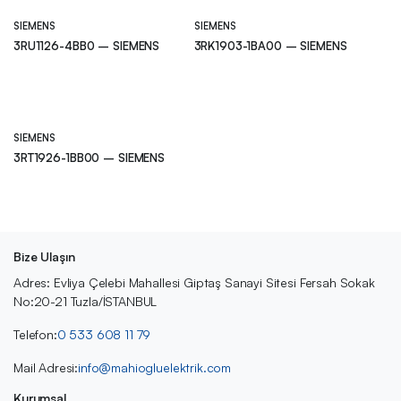
SIEMENS
SIEMENS
3RU1126-4BB0 – SIEMENS
3RK1903-1BA00 – SIEMENS
SIEMENS
3RT1926-1BB00 – SIEMENS
Bize Ulaşın
Adres: Evliya Çelebi Mahallesi Giptaş Sanayi Sitesi Fersah Sokak
No:20-21 Tuzla/İSTANBUL
Telefon:
0 533 608 11 79
Mail Adresi:
info@mahiogluelektrik.com
Kurumsal