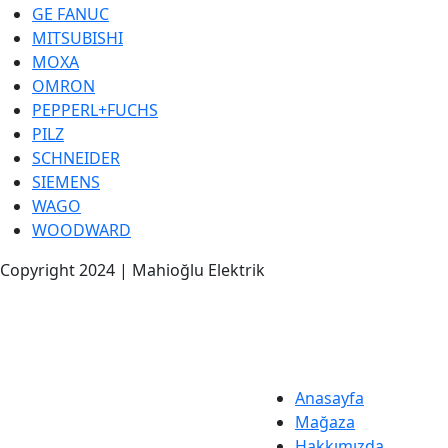
GE FANUC
MITSUBISHI
MOXA
OMRON
PEPPERL+FUCHS
PILZ
SCHNEIDER
SIEMENS
WAGO
WOODWARD
Copyright 2024 | Mahioğlu Elektrik
Anasayfa
Mağaza
Hakkımızda