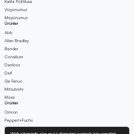
Kalite Politikası
Vizyonumuz
Misyonumuz
Ürünler
Abb
Allen Bradley
Bender
Consilium
Danfoss
Deif
Ge Fanuc
Mitsubishi
Moxa
Ürünler
Omron
Pepperl+Fuchs
Pilz
Web sitemizde size en iyi deneyimi sunmak için çerezleri