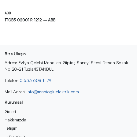
ABB
1TGB3 02001 R 1212 – ABB
Bize Ulaşın
Adres: Evliya Çelebi Mahallesi Giptaş Sanayi Sitesi Fersah Sokak
No:20-21 Tuzla/İSTANBUL
Telefon:
0 533 608 11 79
Mail Adresi:
info@mahiogluelektrik.com
Kurumsal
Galeri
Hakkımızda
İletişim
Ürünlerimiz