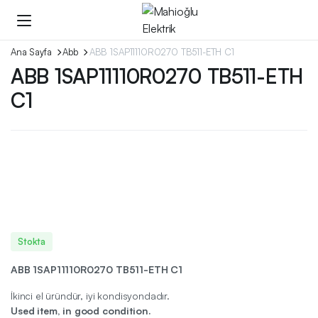
Ana Sayfa
Abb
ABB 1SAP11110R0270 TB511-ETH C1
ABB 1SAP11110R0270 TB511-ETH
C1
Stokta
ABB 1SAP11110R0270 TB511-ETH C1
İkinci el üründür, iyi kondisyondadır.
Used item, in good condition.