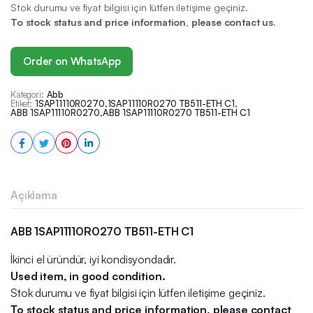
Stok durumu ve fiyat bilgisi için lütfen iletişime geçiniz.
To stock status and price information, please contact us.
Order on WhatsApp
Kategori:
Abb
Etiket:
1SAP11110R0270
,
1SAP11110R0270 TB511-ETH C1
,
ABB 1SAP11110R0270
,
ABB 1SAP11110R0270 TB511-ETH C1
Açıklama
ABB 1SAP11110R0270 TB511-ETH C1
İkinci el üründür, iyi kondisyondadır.
Used item, in good condition.
Stok durumu ve fiyat bilgisi için lütfen iletişime geçiniz.
To stock status and price information, please contact