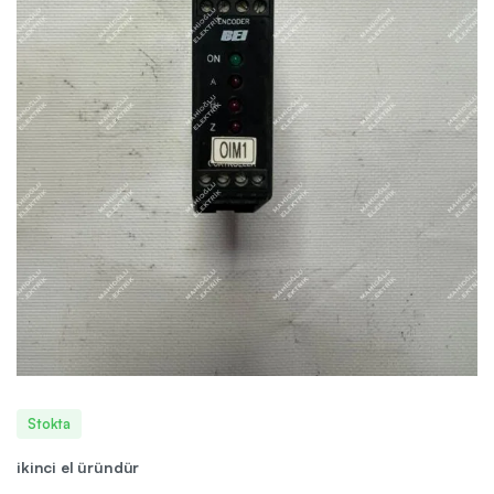
Stokta
ikinci el üründür