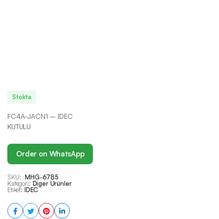
Stokta
FC4A-JACN1 – IDEC
KUTULU
Order on WhatsApp
SKU:
MHG-6785
Kategori:
Diger Ürünler
Etiket:
IDEC