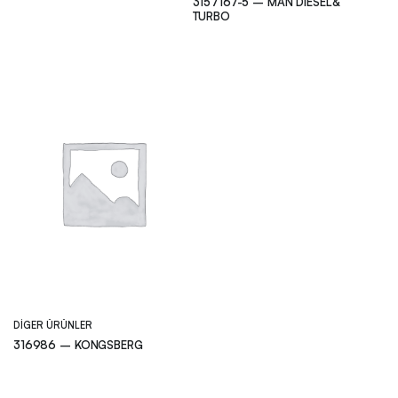
3157167-5 – MAN DIESEL&
TURBO
DIGER ÜRÜNLER
316986 – KONGSBERG