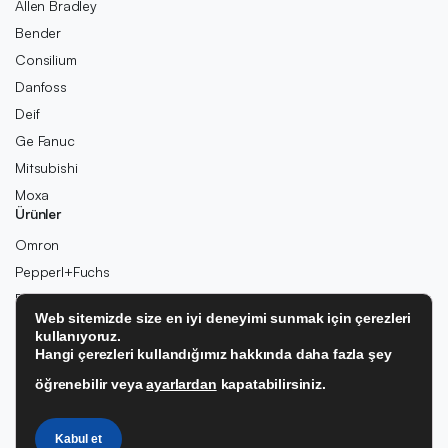
Allen Bradley
Bender
Consilium
Danfoss
Deif
Ge Fanuc
Mitsubishi
Moxa
Ürünler
Omron
Pepperl+Fuchs
Pilz
Web sitemizde size en iyi deneyimi sunmak için çerezleri
Rexroth
kullanıyoruz.
Rolls-Royce
Hangi çerezleri kullandığımız hakkında daha fazla şey
Schneider
öğrenebilir veya
ayarlardan
kapatabilirsiniz.
SIEMENS
Wago
Kabul et