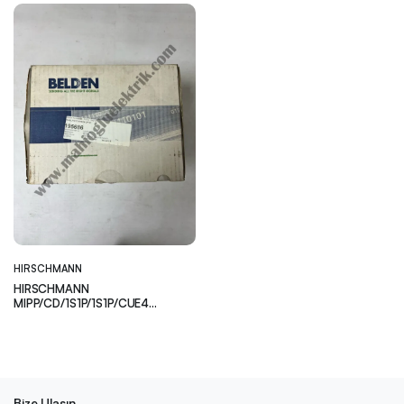
HIRSCHMANN
HIRSCHMANN
MIPP/CD/1S1P/1S1P/CUE4
Modular Industrial Patch Panel
Bize Ulaşın