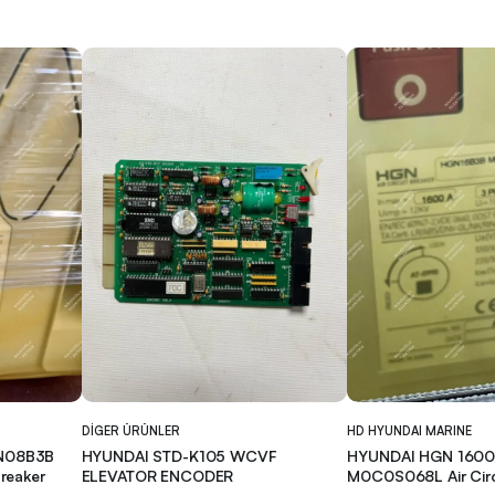
DIGER ÜRÜNLER
HD HYUNDAI MARINE
N08B3B
HYUNDAI STD-K105 WCVF
HYUNDAI HGN 160
reaker
ELEVATOR ENCODER
M0C0S068L Air Circ