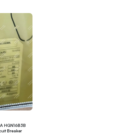
0A HGN16B3B
uit Breaker