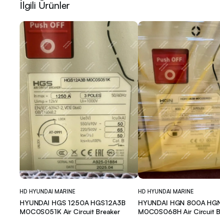
İlgili Ürünler
HD HYUNDAI MARINE
HD HYUNDAI MARINE
HYUNDAI HGS 1250A HGS12A3B
HYUNDAI HGN 800A HG
M0C0S051K Air Circuit Breaker
M0C0S068H Air Circuit B