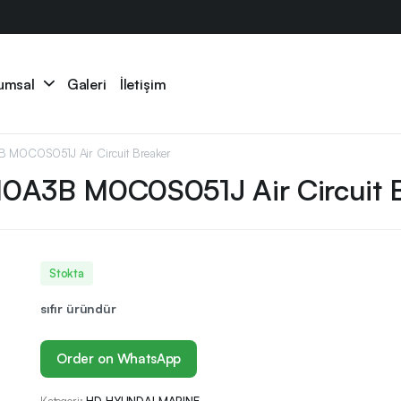
umsal
Galeri
İletişim
0C0S051J Air Circuit Breaker
A3B M0C0S051J Air Circuit B
Stokta
sıfır üründür
Order on WhatsApp