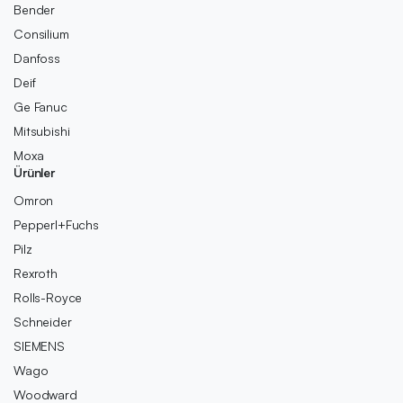
Bender
Consilium
Danfoss
Deif
Ge Fanuc
Mitsubishi
Moxa
Ürünler
Omron
Pepperl+Fuchs
Pilz
Rexroth
Rolls-Royce
Schneider
SIEMENS
Wago
Woodward