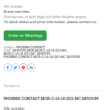
Sıfır üründür.
Brand new item.
Stok durumu ve fiyat bilgisi için lütfen iletişime geçiniz.
To stock status and price information, please contact us.
Order on WhatsApp
Kategori:
PHOENIX CONTACT
Etiket:
2810939
,
MCR
,
MCR-C-UI-UI-DCI-NC
,
MCR-C-UI-UI-DCI-NC 2810939
,
PHOENIX CONTACT MCR-C-UI-UI-DCI-NC 2810939
Açıklama
PHOENIX CONTACT MCR-C-UI-UI-DCI-NC 2810939
Sıfır üründür.