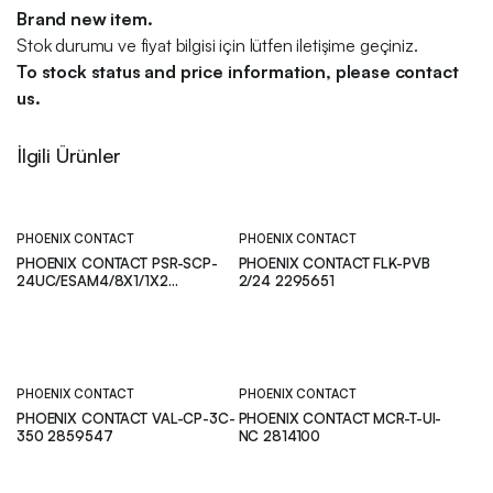
Brand new item.
Stok durumu ve fiyat bilgisi için lütfen iletişime geçiniz.
To stock status and price information, please contact
us.
İlgili Ürünler
PHOENIX CONTACT
PHOENIX CONTACT
PHOENIX CONTACT PSR-SCP-
PHOENIX CONTACT FLK-PVB
24UC/ESAM4/8X1/1X2
2/24 2295651
“2963912”
PHOENIX CONTACT
PHOENIX CONTACT
PHOENIX CONTACT VAL-CP-3C-
PHOENIX CONTACT MCR-T-UI-
350 2859547
NC 2814100