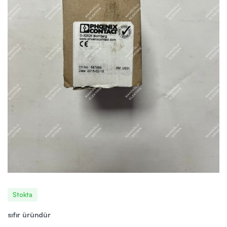
Stokta
sıfır üründür