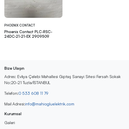
PHOENIX CONTACT
Phoenix Contact PLC-RSC-
24DC-21-21-EX 2909509
Bize Ulaşın
Adres: Evliya Çelebi Mahallesi Giptaş Sanayi Sitesi Fersah Sokak
No:20-21 Tuzla/İSTANBUL
Telefon:
0 533 608 11 79
Mail Adresi:
info@mahiogluelektrik.com
Kurumsal
Galeri