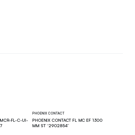
PHOENIX CONTACT
MCR-FL-C-UI-
PHOENIX CONTACT FL MC EF 1300
7
MM ST “2902854”