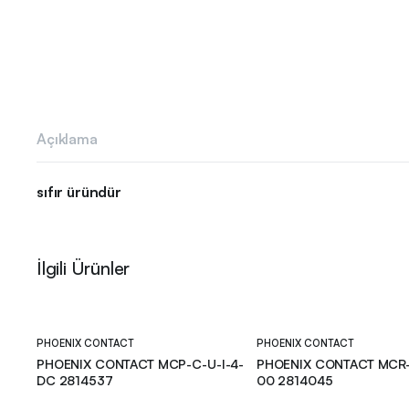
Açıklama
sıfır üründür
İlgili Ürünler
PHOENIX CONTACT
PHOENIX CONTACT
PHOENIX CONTACT MCP-C-U-I-4-
PHOENIX CONTACT MCR-4
DC 2814537
00 2814045