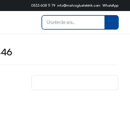
0533 608 11 79
info@mahiogluelektrik.com
WhatsApp
446