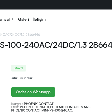
umsal
Galeri
İletişim
-240AC/24DC/1.3 2866446
S-100-240AC/24DC/1.3 2866
Stokta
sıfır üründür
Order on WhatsApp
Kategori:
PHOENIX CONTACT
Etiket:
PHOENIX CONTACT
,
PHOENIX CONTACT MINI-PS
,
PHOENIX CONTACT MINI-PS-100-240AC
,