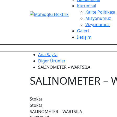
Kurumsal
Kalite Politikası
Misyonumuz
Vizyonumuz
Galeri
İletişim
Ana Sayfa
Diger Ürünler
SALINOMETER – WARTSILA
SALINOMETER – 
Stokta
Stokta
SALINOMETER – WARTSILA