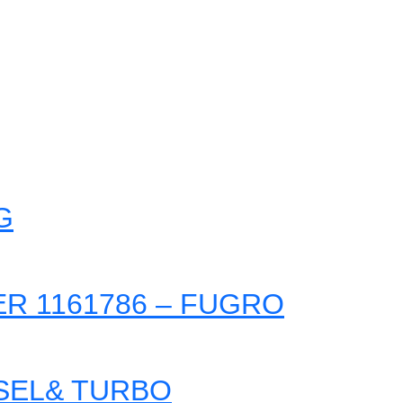
G
ER 1161786 – FUGRO
ESEL& TURBO