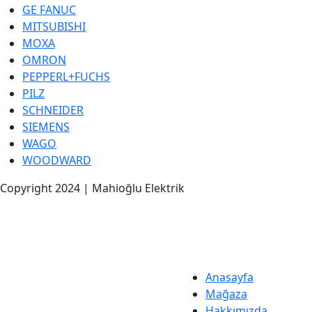
GE FANUC
MITSUBISHI
MOXA
OMRON
PEPPERL+FUCHS
PILZ
SCHNEIDER
SIEMENS
WAGO
WOODWARD
Copyright 2024 | Mahioğlu Elektrik
Anasayfa
Mağaza
Hakkımızda