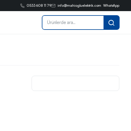
0533 608 11 79
info@mahiogluelektrik.com
WhatsApp