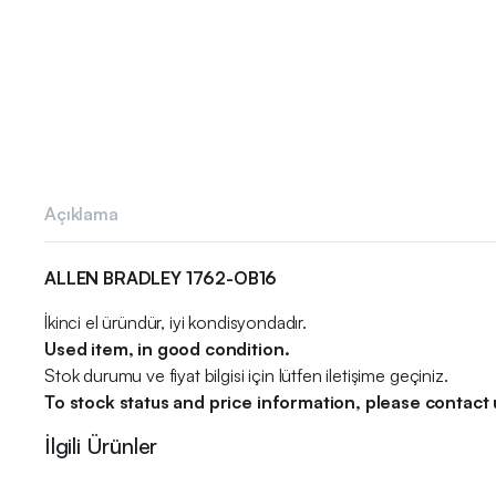
Açıklama
ALLEN BRADLEY 1762-OB16
İkinci el üründür, iyi kondisyondadır.
Used item, in good condition.
Stok durumu ve fiyat bilgisi için lütfen iletişime geçiniz.
To stock status and price information, please contact 
İlgili Ürünler