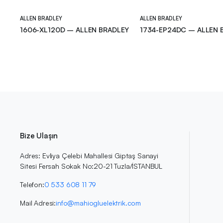
ALLEN BRADLEY
ALLEN BRADLEY
1606-XL120D – ALLEN BRADLEY
1734-EP24DC – ALLEN 
Bize Ulaşın
Adres: Evliya Çelebi Mahallesi Giptaş Sanayi
Sitesi Fersah Sokak No:20-21 Tuzla/İSTANBUL
Telefon:
0 533 608 11 79
Mail Adresi:
info@mahiogluelektrik.com