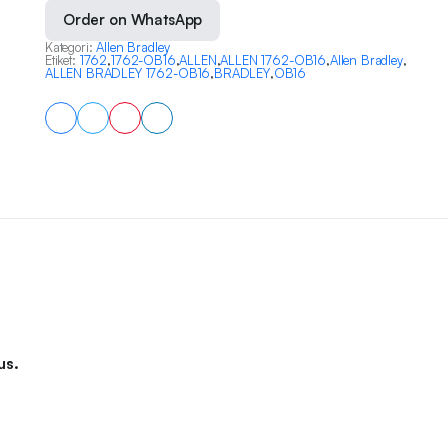
Order on WhatsApp
Kategori:
Allen Bradley
Etiket:
1762
,
1762-OB16
,
ALLEN
,
ALLEN 1762-OB16
,
Allen Bradley
,
ALLEN BRADLEY 1762-OB16
,
BRADLEY
,
OB16
us.